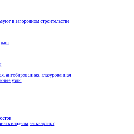
льзуют в загородном строительстве
крыш
ы
ая, ангобированная, глазурованная
ожные узлы
осток
знать владельцам квартир?