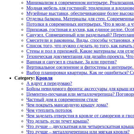
Минимализм в современном интерьере. Реализация
Модная мебель для гостиной: тенденции и вдохно
Музейные выставки, обеспечивающие более высоки
Отделка балкона. Материалы для стен. Современны
Потолки в современных интерьерах. Что в моде, а ч
Прихожая, гостиная и кухня, как единое целое. Ос
Санузел. Совмещенный или раздельный? Переплани
Смесители и раковины. Виды, способы установки, к
Список того, что нужно сделать до того, как начат
Стены и пол в прихожей. Какие материалы для отд
Техническая документация для дизайн-проекта. Что
Ванная и санузел в спальне. За или против?
Вертикальное озеленение и фитостены в интерьере
Выбор планировки квартиры. Как не ошибиться? С
Category:
Кровля
А вдруг я передумаю?
Бойцы невидимого фронта: аксессуары для крыш и
Цементно-песчаная или металлочерепица? Поговор
Частный дом в современном стиле
Чем покрыть мансардную крышу дома?
Чем утеплить потолок
Чем заделать отверстия в кровле от саморезов и гво
Что делать, если течет крыша?
Что лучше – двухскатная или четырехскатная крыш
Что лучше – металлочерепица или мягкая кровля?