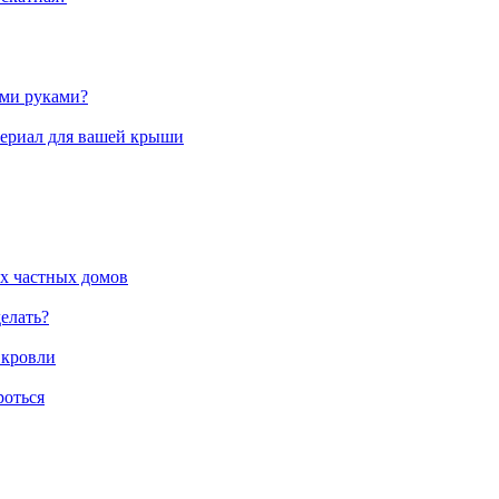
ими руками?
териал для вашей крыши
х частных домов
елать?
 кровли
роться