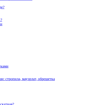
де?
х?
ши
уками
и: стропила, мауэрлат, обрешетка
скатная?