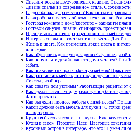
Дизайн-проекты двухуровневых квартир. Специфик
Дизайн спальни в современном стиле. Особенности
Гардеробная: где разместить? Варианты и правила
Гардеробная в маленькой комнате/кладовке. Реализа
Гостевая комната в доме/квартире – варианты план
Гостевой санузел: дизайн, специфика, проектирован
Идеи дизайна интерьера, обустройство и мебели дл
Интерьер спальни в светлых тонах. Фото. Дизайн
Жизнь в цвете. Как применять яркие цвета в интер
или серый
Как обустроить детскую для двоих? Лучшие дизайн
Как понять, что дизайн вашего дома устарел? Или 1
забыть
Как правильно выбрать офисную мебель? Практиче
Как расставлять мебель, технику и другие предмет
Советы дизайнера
Как сделать дом уютным? Работающие рецепты от с
Как сделать стены «под мрамор», «под бетон», «по
Фото проектов.
Как выглядит процесс работы с дизайнером? По ша
Какой должна быть мебель для кухни? С точки зре
из портфолио.
Крупная бытовая техника на кухне. Как разместить
Кухня в сером. Проекты. Идеи. Цветовые сочетания
Кухонный остров в интерьере. Что это? Нужен ли о