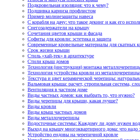
Подкровельная изоляция: что к чему?
Подшивка карниза профлистом
Пример молниезащиты навеса
С корабля на дачу: что такое декинг и как его испо
Снегозадержатели на крышу
Сочетания цветов крыши и фасада
Софиты для кровли: эстетика и защита
Современные кровельные материалы для скатных 
Срок жизни крыши
Стиль «хай-тек» в архитектуре
Стили крыш домов
Технология (инструкция) монтажа металлочерепиц
Технология устройства кровли из металлочерепицы
Текстура и цвет керамической черепицы: натуральн
Вальмовая крыша: расчет, стропильная система, сл
Вентиляция в частном доме
Виды частных домов: как выбрать то, что нужно?
Виды черепицы для крыши, какая лучше?
Виды кровли
Виды крыш частных домов
Виды металлочерепицы
Водосточные системы: Каждому ли дому нужен вод
Выход на крышу многоквартирного дома: что надо 
Устройство ендовы на черепичной кровле