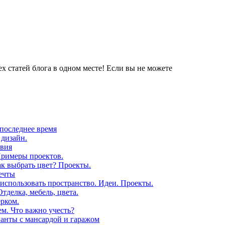
х статей блога в одном месте! Если вы не можете
 последнее время
 дизайн.
овия
Примеры проектов.
ак выбрать цвет? Проекты.
ечты
 использовать пространство. Идеи. Проекты.
тделка, мебель, цвета.
ерком.
м. Что важно учесть?
анты с мансардой и гаражом