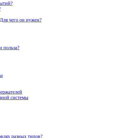
рытий?
?
Для чего он нужен?
и польза?
цы
держателей
очной системы
овлях разных типов?