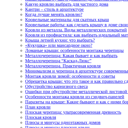
Какую кровлю выбрать для частного дома
Кантри – стиль в архитектуре
Когда лучше менять кровлю?
Кровельные материалы для скатных крыш
Кровельные работы: как сделать крышу в доме сво
Кровли из металла. Виды металлических покрытий
Кровля из профнастила: как выбрать идеальный ма
Крыша летней кухни: что выбрать?
«Кукушка» или мансардное окно?
Ломаные крыши: особенности монтажа черепицы
Металлочерепица: Какая бывает и как выбрать
Металлочерепица “Каскад-Люкс”
Металлочерепица. Практичная кровля
Минимализм и черепица в архитектуре современны
Монтаж кровли зимой: особенности и советы
Обрешетка крыши: что это такое и как правильно сд
Обустройство карнизного свеса
Ошибки при обустройстве металлической листовой
Особенности монтажа кровли из сэндвич-панелей
Паразиты на крыше: Какие бывают и как с ними бо
План кровли
Плоская черепица: ультрасовременная древность
Плоская кровля
Плюсы и минусы одноэтажных домов
Плюсы и минусы плоских крыш