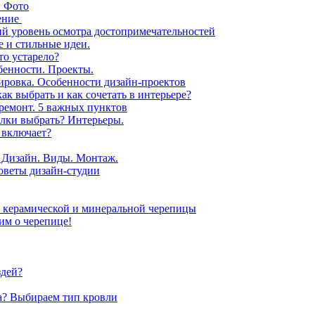
. Фото
вение
й уровень осмотра достопримечательностей
е и стильные идеи.
то устарело?
обенности. Проекты.
ровка. Особенности дизайн-проектов
ак выбрать и как сочетать в интерьере?
ь ремонт. 5 важных пунктов
елки выбрать? Интерьеры.
 включает?
. Дизайн. Виды. Монтаж.
оветы дизайн-студии
з керамической и минеральной черепицы
им о черепице!
здей?
а? Выбираем тип кровли