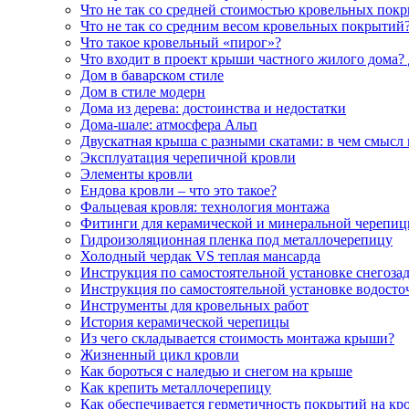
Что не так со средней стоимостью кровельных пок
Что не так со средним весом кровельных покрытий
Что такое кровельный «пирог»?
Что входит в проект крыши частного жилого дома? 
Дом в баварском стиле
Дом в стиле модерн
Дома из дерева: достоинства и недостатки
Дома-шале: атмосфера Альп
Двускатная крыша с разными скатами: в чем смысл 
Эксплуатация черепичной кровли
Элементы кровли
Ендова кровли – что это такое?
Фальцевая кровля: технология монтажа
Фитинги для керамической и минеральной черепи
Гидроизоляционная пленка под металлочерепицу
Холодный чердак VS теплая мансарда
Инструкция по самостоятельной установке снегоза
Инструкция по самостоятельной установке водост
Инструменты для кровельных работ
История керамической черепицы
Из чего складывается стоимость монтажа крыши?
Жизненный цикл кровли
Как бороться с наледью и снегом на крыше
Как крепить металлочерепицу
Как обеспечивается герметичность покрытий на кр