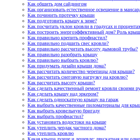
Как обшить дом сайдингом
Как организовать естественное освещение в мансар
Как починить протечку крыши
Как подготовить крышу к зиме?
Как посчитать уклон кровли в градусах и процента
Как построить энергоэффективный дом? Роль кры
Как правильно крепить профнастил?
Как правильно подшить свес кровли?
Как правильно рассчитать высоту дымовой трубы?
Как правильно разобрать крышу
Как правильно выбрать кровлю?
Как придумать дизайн крыши дома?
Как рассчитать количество черепицы для крыши?
Как рассчитать снеговую нагрузку на кровлю?
Как рассчитать высоту крыши?
Как сделать качественный ремонт кровли своими р
Как сделать крышу над эркером?
Как сделать односкатную крышу на гараж
Как выбрать качественные пиломатериалы для крыш
Как выбрать кровельную бригаду
Как выбрать профнастил?
Как установить водостоки на крыше
Как утеплить чердак частного дома?
Как утеплить кровлю
Какая крыша лучше и дешевле: двускатная или одно