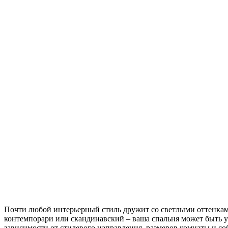
Почти любой интерьерный стиль дружит со светлыми оттенками
контемпорари или скандинавский – ваша спальня может быть 
зависимости от стилевого направления, размеров комнаты и с