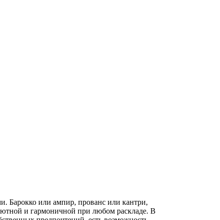
. Барокко или ампир, прованс или кантри,
уютной и гармоничной при любом раскладе. В
обственных предпочтений, есть возможность