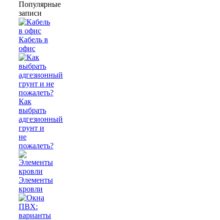
Популярные
записи
Кабель в
офис
Как
выбрать
адгезионный
грунт и
не
пожалеть?
Элементы
кровли