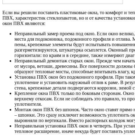
Если вы решили поставить пластиковые окна, то комфорт и тепл
ПВХ, характеристик стеклопакетов, но и от качества устано
окон ПВХ являются:
Неправильный замер проема под окно
. Если окно велико
места для подоконника, подоконного профиля и отлива. 
пены, крепежные элементы будут испытывать повышенны
разгерметизируются, штукатурка осыплется. Оконный про
горизонтали: по краям и в середине, также измеряют диа
Неправильный демонтаж старых окон
. Прежде чем нача
от мусора, ветоши, древесины. Все поверхности должны 
образуют тепловые мосты, способные впитывать влагу, к
Установка ПВХ окон без подоконного профиля
. При так
уплотнение и установить наружный отлив к раме. В резул
стена, крепежные детали подвергаются коррозии, зимой с
Крепление окна ПВХ только по боковым сторонам
. Окно
верхнему откосам. Если не соблюдать это правило, то п
уплотнителя.
Монтаж окон ПВХ без шпонок
. Часто окно ставят прямо
– шпонки. Это сразу исключит возможность уплотнить окн
выровняли по вертикали. Вместо распорных колодок могу
Неправильная установка ПВХ окон в четверть
. При устан
тепловое расширение, иначе некуда будет поставить уплот