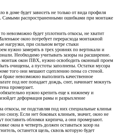
о в доме будет зависеть не только от вида профиля
вки. Самыми распространенными ошибками при монтаже
, то невозможно будет уплотнить откосы, не хватит
Маленькое окно потребует перерасхода монтажной
е нагрузки, при сильном ветре стыки
ем нужно замерять в трех уровнях по вертикали и
гонали. Необходимо учитывать зазоры на расширение.
ть монтаж окон ПВХ, нужно освободить оконный проем
быть очищены, а пустоты заполнены. Остатки мусора
роме того они мешают сцеплению пены со стеной.
ом браке невозможно выполнить качественное
ьтате под нее попадает дождь, снег, начинает мокнуть
тена промерзает.
 обязательно нужно крепить еще к нижнему и
роизойдет деформация рамы и разрыхление
 на откосы, не подставляя под них специальные клинья
о снизу. Если нет боковых клиньев, значит, окно не
т поставить обломки кирпича, а они промерзают.
овке окна в четверть должен оставаться зазор на
нитель, останется щель, сквозь которую будет