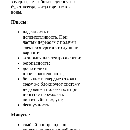
замерло, т.е. работать диспоузер
будет всегда, когда идет поток
воды.
Плюсы
:
надежность и
неприхотливость. При
частых перебоях с подачей
электроэнергии это лучший
вариант;
экономия на электроэнергии;
безопасность;
достаточная
производительность;
большие и твердые отходы
сразу же блокируют систему,
не давая ей поломаться при
попытке перемолоть
«опасный» продукт;
бесшумность.
Минусы
:
слабый напор воды не
сможет привести в действие