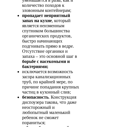
уменьшается в разы, как и
количество походов к
зловонным контейнерам;
пропадает неприятный
запах на кухне
, который
является неизменным
спутником большинства
органических продуктов,
быстро начинающих
подгнивать прямо в ведре.
Отсутствие органики и
запаха – это основной шаг в
борьбе с насекомыми и
бактериями;
исключается возможность
засора канализационных
труб, по крайней мере, по
причине попадания крупных
частиц в кухонный слив;
безопасность
. Конструкция
диспоузера такова, что даже
неосторожный и
любопытный маленький
ребенок не сможет
пораниться;