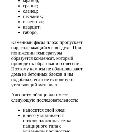
мрамор;
гранит;
сланец;
песчаник;
известняк;
кварцит;
габбро.
Каменный фасад плохо пропускает
пар, содержащийся в воздухе. При
понижении температуры
образуется конденсат, который
приводит к образованию плесени.
Поэтому камнем не облицовывают
дома из бетонных блоков и им
подобных, если не используют
утепляющий материал.
Алгоритм облицовки имеет
следующую последовательность:
наносится слой клея;
в него утапливается
стекловолоконная сетка
панцирного типа с
усиленной прочностью;