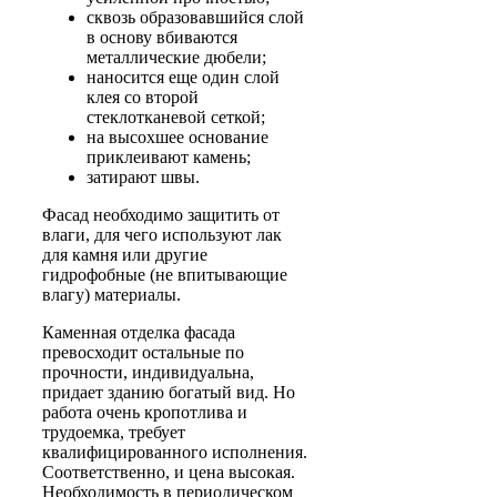
сквозь образовавшийся слой
в основу вбиваются
металлические дюбели;
наносится еще один слой
клея со второй
стеклотканевой сеткой;
на высохшее основание
приклеивают камень;
затирают швы.
Фасад необходимо защитить от
влаги, для чего используют лак
для камня или другие
гидрофобные (не впитывающие
влагу) материалы.
Каменная отделка фасада
превосходит остальные по
прочности, индивидуальна,
придает зданию богатый вид. Но
работа очень кропотлива и
трудоемка, требует
квалифицированного исполнения.
Соответственно, и цена высокая.
Необходимость в периодическом