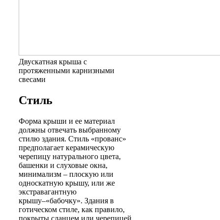
Двускатная крыша с
протяженными карнизными
свесами
Стиль
Форма крыши и ее материал
должны отвечать выбранному
стилю здания. Стиль «прованс»
предполагает керамическую
черепицу натурального цвета,
башенки и слуховые окна,
минимализм – плоскую или
односкатную крышу, или же
экстравагантную
крышу–«бабочку». Здания в
готическом стиле, как правило,
покрыты сланцем или черепицей