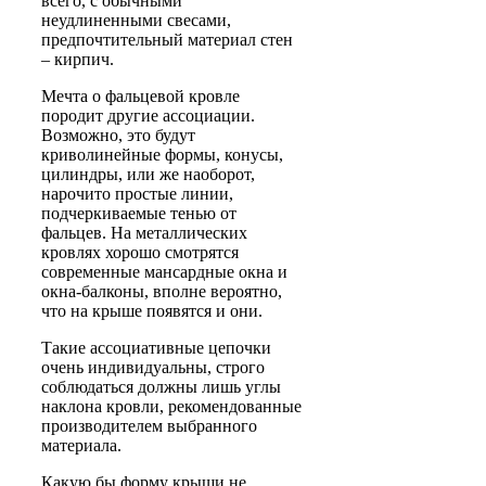
всего, с обычными
неудлиненными свесами,
предпочтительный материал стен
– кирпич.
Мечта о фальцевой кровле
породит другие ассоциации.
Возможно, это будут
криволинейные формы, конусы,
цилиндры, или же наоборот,
нарочито простые линии,
подчеркиваемые тенью от
фальцев. На металлических
кровлях хорошо смотрятся
современные мансардные окна и
окна-балконы, вполне вероятно,
что на крыше появятся и они.
Такие ассоциативные цепочки
очень индивидуальны, строго
соблюдаться должны лишь углы
наклона кровли, рекомендованные
производителем выбранного
материала.
Какую бы форму крыши не