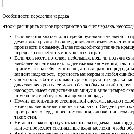
Особенности переделки чердака
Чтобы расширить жилое пространство за счет чердака, необхо
Если высоты хватает для переоборудования чердачного пр
демонтажа крыши. Вполне достаточно осмотреть стропил
произвести их замену. Далее понадобится утеплить крышу
переделка потребует минимальных затрат.
Если же высота потолков небольшая, вряд ли получится и
наиболее затратным как по денежным вложениям, так и п
принимают на себя вес кровли, а также разного рода дина
зависит надежность, прочность мансарды и любая ошибк
Сложность работ и стоимость реконструкции чердака на
двухскатная кровля, ее можно без особых усилий поднять
наоборот, имеет существенный минус в виде четырех ска
помещения и общую мансардную площадь.
Изучив конструкцию стропильной системы, можно подоб
комнаты: наклонный или вертикальный. Следует учесть, 
пространство чердачного помещения, однако при этом о
таких стен.
Не менее важно продумать место для подъема в мансард
или же прорезают специальные входные люки, чтобы обе
Чтобы в мансарде было достаточно естественного света и 