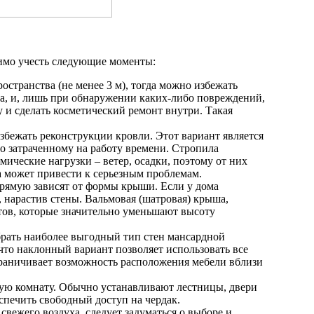
димо учесть следующие моменты:
остранства (не менее 3 м), тогда можно избежать
а, и, лишь при обнаружении каких-либо повреждений,
 и сделать косметический ремонт внутри. Такая
збежать реконструкции кровли. Этот вариант является
о затраченному на работу времени. Стропила
мические нагрузки – ветер, осадки, поэтому от них
а может привести к серьезным проблемам.
прямую зависят от формы крыши. Если у дома
, нарастив стены. Вальмовая (шатровая) крыша,
тов, которые значительно уменьшают высоту
рать наиболее выгодный тип стен мансардной
что наклонный вариант позволяет использовать все
граничивает возможность расположения мебели вблизи
ную комнату. Обычно устанавливают лестницы, двери
спечить свободный доступ на чердак.
свежего воздуха, следует задуматься о выборе и