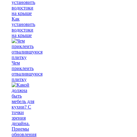
Как
установить
водостоки
на крыше
Чем
приклеить
отвалившуюся
плитку