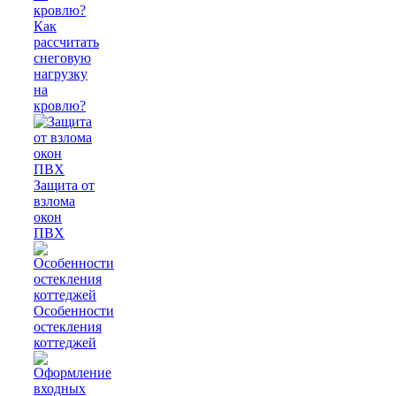
Как
рассчитать
снеговую
нагрузку
на
кровлю?
Защита от
взлома
окон
ПВХ
Особенности
остекления
коттеджей