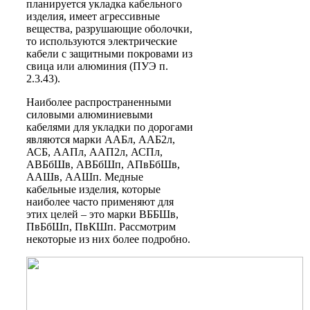
планируется укладка кабельного
изделия, имеет агрессивные
вещества, разрушающие оболочки,
то используются электрические
кабели с защитными покровами из
свица или алюминия (ПУЭ п.
2.3.43).
Наиболее распространенными
силовыми алюминиевыми
кабелями для укладки по дорогами
являются марки ААБл, ААБ2л,
АСБ, ААПл, ААП2л, АСПл,
АВБбШв, АВБбШп, АПвБбШв,
ААШв, ААШп. Медные
кабельные изделия, которые
наиболее часто применяют для
этих целей – это марки ВББШв,
ПвБбШп, ПвКШп. Рассмотрим
некоторые из них более подробно.