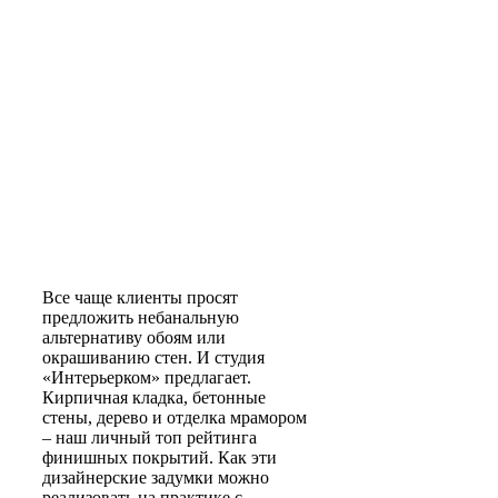
Все чаще клиенты просят
предложить небанальную
альтернативу обоям или
окрашиванию стен. И студия
«Интерьерком» предлагает.
Кирпичная кладка, бетонные
стены, дерево и отделка мрамором
– наш личный топ рейтинга
финишных покрытий. Как эти
дизайнерские задумки можно
реализовать на практике с