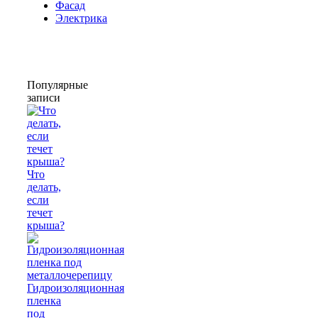
Фасад
Электрика
Популярные
записи
Что
делать,
если
течет
крыша?
Гидроизоляционная
пленка
под