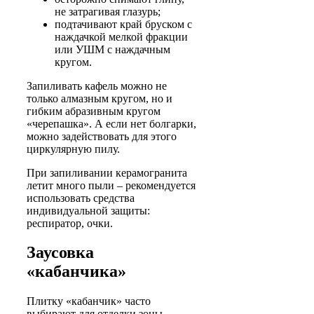
не затрагивая глазурь;
подтачивают край бруском с
наждачкой мелкой фракции
или УШМ с наждачным
кругом.
Запиливать кафель можно не
только алмазным кругом, но и
гибким абразивным кругом
«черепашка». А если нет болгарки,
можно задействовать для этого
циркулярную пилу.
При запиливании керамогранита
летит много пыли – рекомендуется
использовать средства
индивидуальной защиты:
респиратор, очки.
Заусовка
«кабанчика»
Плитку «кабанчик» часто
выбирают для отделки зоны