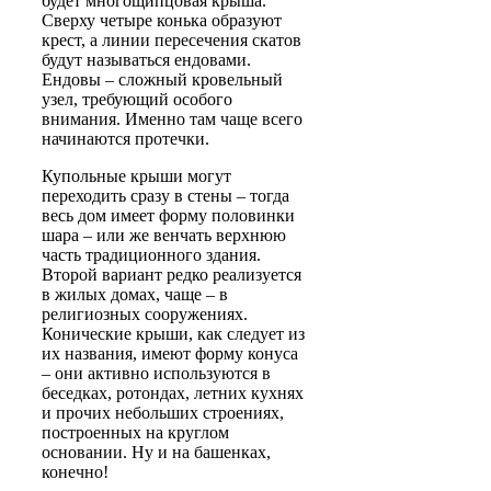
будет
многощипцовая
крыша.
Сверху четыре конька образуют
крест, а линии пересечения скатов
будут называться ендовами.
Ендовы – сложный кровельный
узел, требующий особого
внимания. Именно там чаще всего
начинаются протечки.
Купольные
крыши могут
переходить сразу в стены – тогда
весь дом имеет форму половинки
шара – или же венчать верхнюю
часть традиционного здания.
Второй вариант редко реализуется
в жилых домах, чаще – в
религиозных сооружениях.
Конические
крыши, как следует из
их названия, имеют форму конуса
– они активно используются в
беседках, ротондах, летних кухнях
и прочих небольших строениях,
построенных на круглом
основании. Ну и на башенках,
конечно!