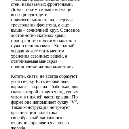
стен, называемых фронтонами.
Дома с такими крышами чаще
всего рисуют дети –
прямоугольник стены, сверху –
треугольник фронтона, а еще
выше – солнечный круг. Основное
достоинство скатных крыш –
пространство под ними можно и
нужно использовать! Холодный
чердак может стать местом
хранения сезонных вещей, а
отапливаемая мансарда –
полноценной жилой комнатой.
Кстати, скаты не всегда образуют
угол сверху. Есть необычный
вариант –
«крыша – бабочка»
, два
ската которой сходятся под тупым
углом в нижней части крыши. По
форме она напоминает букву “V”.
Такая конструкция не требует
организации водостока –
своеобразный «антиконек»
отлично справляется с ролью
желоба.