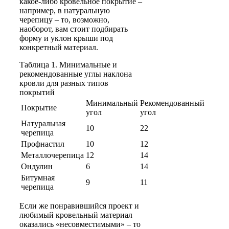
какое-либо кровельное покрытие –
например, в натуральную
черепицу – то, возможно,
наоборот, вам стоит подбирать
форму и уклон крыши под
конкретный материал.
Таблица 1. Минимальные и
рекомендованные углы наклона
кровли для разных типов
покрытий
Минимальный
Рекомендованный
Покрытие
угол
угол
Натуральная
10
22
черепица
Профнастил
10
12
Металлочерепица
12
14
Ондулин
6
14
Битумная
9
11
черепица
Если же понравившийся проект и
любимый кровельный материал
оказались «несовместимыми» – то