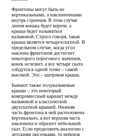
Фронтоны могут быть не
вертикальными, а наклоненными
внутрь строения. В этом случае
линия конька будет короче, а
крыша будет называться
вальмовой
. Строго говоря, такая
крыша является
четырехскатной
. В
предельном случае, когда угол
наклона фронтонов достигнет
некоторого порогового значения,
конек исчезнет, а все четыре ската
сойдутся в одной точке – самой
высокой. Это –
шатровая
крыша.
Бывают также
полувальмовые
крыши – это некоторый
компромиссный вариант между
вальмовой и классической
двухскатной крышей. Нижняя
часть фронтона в ней расположена
вертикально, а вот верхняя часть
наклонена и образует небольшой
скат. Если продолжить аналогию с
детскими рисунками, то ребенок