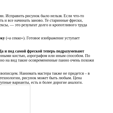
ми. Исправить рисунок было нельзя. Если что-то
ь и все начинать заново. Те старинные фрески,
ксы, — это результат долго и кропотливого труда
рку
(«а секко»). Готовое изображение уступает
Да и под самой фреской теперь подразумевают
енными кистью, аэрографом или иным способом. По
, но на вид такие осовремененные панно очень похожи
ивописцем. Нанимать мастера также не придется – в
технологии, рисунок может быть любым. Цена
тупные варианты, есть и более дорогие аналоги.