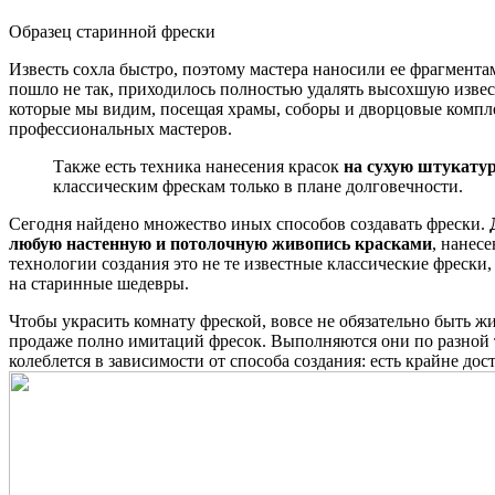
Образец старинной фрески
Известь сохла быстро, поэтому мастера наносили ее фрагмента
пошло не так, приходилось полностью удалять высохшую извест
которые мы видим, посещая храмы, соборы и дворцовые компле
профессиональных мастеров.
Также есть техника нанесения красок
на сухую штукату
классическим фрескам только в плане долговечности.
Сегодня найдено множество иных способов создавать фрески.
любую настенную и потолочную живопись красками
, нанес
технологии создания это не те известные классические фрески
на старинные шедевры.
Чтобы украсить комнату фреской, вовсе не обязательно быть ж
продаже полно имитаций фресок. Выполняются они по разной 
колеблется в зависимости от способа создания: есть крайне дос