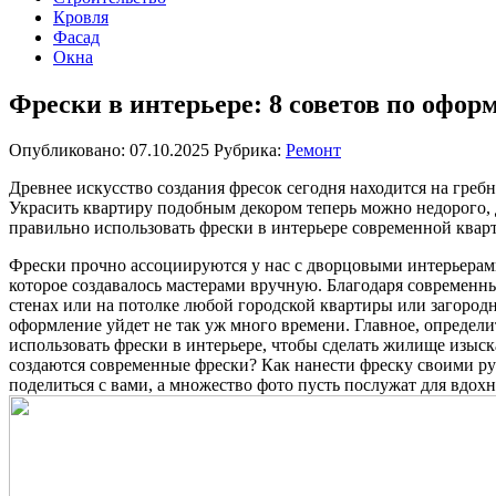
Кровля
Фасад
Окна
Фрески в интерьере: 8 советов по офор
Опубликовано: 07.10.2025
Рубрика:
Ремонт
Древнее искусство создания фресок сегодня находится на греб
Украсить квартиру подобным декором теперь можно недорого, 
правильно использовать фрески в интерьере современной кварт
Фрески прочно ассоциируются у нас с дворцовыми интерьерам
которое создавалось мастерами вручную. Благодаря современн
стенах или на потолке любой городской квартиры или загородног
оформление уйдет не так уж много времени. Главное, определ
использовать фрески в интерьере, чтобы сделать жилище изыс
создаются современные фрески? Как нанести фреску своими р
поделиться с вами, а множество фото пусть послужат для вдох