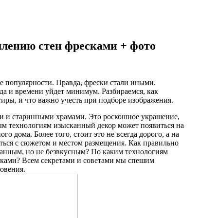
млению стен фресками + фото
не популярности. Правда, фрески стали иными.
да и времени уйдет минимум. Разбираемся, как
иры, и что важно учесть при подборе изображения.
и и старинными храмами. Это роскошное украшение,
ым технологиям изысканный декор может появиться на
о дома. Более того, стоит это не всегда дорого, а на
иться с сюжетом и местом размещения. Как правильно
канным, но не безвкусным? По каким технологиям
уками? Всем секретами и советами мы спешим
новения.